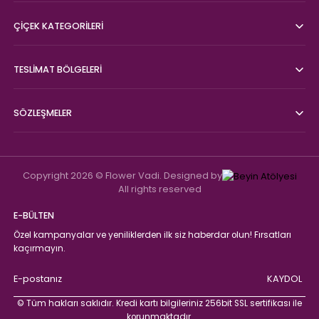
5.999,00 TL
Siyah Kırmızı Lüks Ambalajlı 41 Dal Kırmızı Gül Buketi
11 Dal Pembe Şakayık ve Astilbe Tasarımı
ÇİÇEK KATEGORİLERİ
TESLİMAT BÖLGELERİ
12.999,00 TL
6.000,00 TL
Siyah Kadife Kutuda Beyaz Orkide Bahçesi 16 Dal
SÖZLEŞMELER
22.499,00 TL
Copyright 2026 © Flower Vadi. Designed by
Siyah Beyaz Ambalajlı Kırmızı Gül ve Beyaz Lilyum Buketi Tasarımı
All rights reserved
E-BÜLTEN
Özel kampanyalar ve yeniliklerden ilk siz haberdar olun! Fırsatları
13.999,00 TL
kaçırmayın.
Siyah Antika Cam Vazo İçinde 101 kırmızı gül aranjman
KAYDOL
© Tüm hakları saklıdır. Kredi kartı bilgileriniz 256bit SSL sertifikası ile
korunmaktadır.