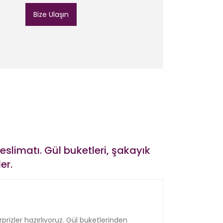
Bize Ulaşın
eslimatı. Gül buketleri, şakayık
er.
rizler hazırlıyoruz. Gül buketlerinden