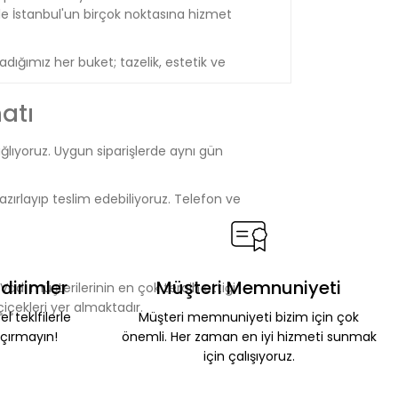
e İstanbul'un birçok noktasına hizmet
ığımız her buket; tazelik, estetik ve
atı
ağlıyoruz. Uygun siparişlerde aynı gün
azırlayıp teslim edebiliyoruz. Telefon ve
dirimler
Müşteri Memnuniyeti
adi müşterilerinin en çok tercih ettiği
çiçekleri yer almaktadır.
l teklfilerle
Müşteri memnuniyeti bizim için çok
çırmayın!
önemli. Her zaman en iyi hizmeti sunmak
için çalışıyoruz.