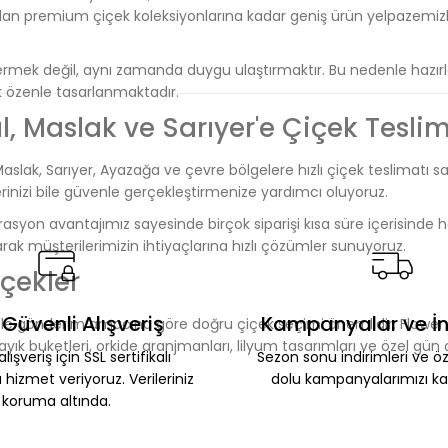
ndan premium çiçek koleksiyonlarına kadar geniş ürün yelpazemizl
ek değil, aynı zamanda duygu ulaştırmaktır. Bu nedenle hazırlad
k özenle tasarlanmaktadır.
, Maslak ve Sarıyer'e Çiçek Teslim
aslak, Sarıyer, Ayazağa ve çevre bölgelere hızlı çiçek teslimatı s
rinizi bile güvenle gerçekleştirmenize yardımcı oluyoruz.
asyon avantajımız sayesinde birçok siparişi kısa süre içerisinde h
ak müşterilerimizin ihtiyaçlarına hızlı çözümler sunuyoruz.
içekler
Güvenli Alışveriş
Kampanyalar ve İn
enle gönderim amacına göre doğru çiçek seçimi önemlidir. Flower V
ık buketleri, orkide aranjmanları, lilyum tasarımları ve özel gün 
lışveriş için SSL sertifikalı
Sezon sonu indirimleri ve öze
 hizmet veriyoruz. Verileriniz
dolu kampanyalarımızı ka
koruma altında.