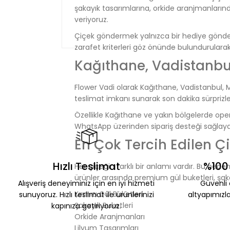
şakayık tasarımlarına, orkide aranjmanları
veriyoruz.
Çiçek göndermek yalnızca bir hediye gönderm
zarafet kriterleri göz önünde bulundurulara
Kağıthane, Vadistanbul
Flower Vadi olarak Kağıthane, Vadistanbul, M
teslimat imkanı sunarak son dakika sürprizle
Özellikle Kağıthane ve yakın bölgelerde oper
WhatsApp üzerinden sipariş desteği sağlayar
En Çok Tercih Edilen Ç
Hızlı Teslimat
%100 
Her çiçeğin farklı bir anlamı vardır. Bu ned
ürünler arasında premium gül buketleri, şakay
Alışveriş deneyiminiz için en iyi hizmeti
Güvenli a
Kırmızı Gül Buketleri
sunuyoruz. Hızlı teslimat ile ürünlerinizi
altyapımızla
Şakayık Buketleri
kapınıza getiriyoruz.
Orkide Aranjmanları
Lilyum Tasarımları