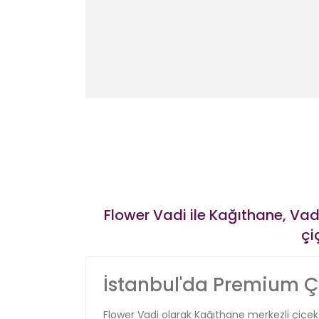
Siyah Beyaz Ambalajlı Kırmızı Gül ve Beyaz Lilyum Buketi Tasar
13.999,00 TL
Siyah Ambalajlı Gold Detaylı Ekvator Beyaz Gül 51 Adet Buketi
Yeni
14.999,00 TL
Flower Vadi ile Kağıthane, Vadi
çi
İstanbul'da Premium Çi
Flower Vadi olarak Kağıthane merkezli çiçek 