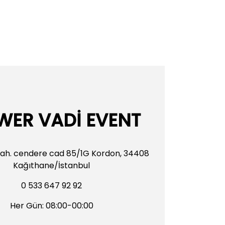
,00 TL
12.500,00 TL
 ve Lale Aranjmanı
0 TL
WER VADİ EVENT
e 6' DAllı ve Karışık Çiçek Aranjmanı
ah. cendere cad 85/1G Kordon, 34408
Kağıthane/İstanbul
99,00 TL
0 533 647 92 92
dife Kutuda Beyaz Orkide Bahçesi 16 Dal
Her Gün: 08:00-00:00
22.499,00 TL