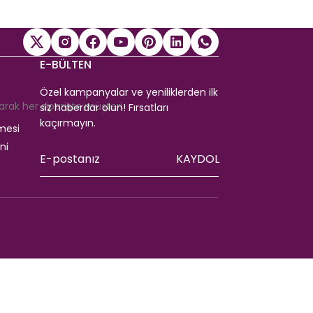
E-BÜLTEN
Özel kampanyalar ve yeniliklerden ilk
arak her siparişte müşteri
siz haberdar olun! Fırsatları
kaçırmayın.
mesi
ni
KAYDOL