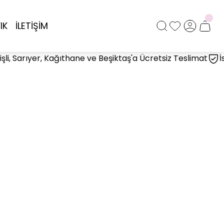
IK
İLETİŞİM
i, Sarıyer, Kağıthane ve Beşiktaş'a Ücretsiz Teslimat
İsta
Çiçeği
Geçmiş Olsun Çiçeği