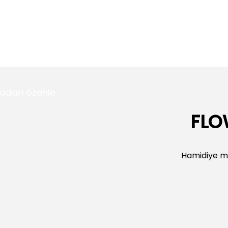
5.999,00 TL
5.999
mat
7.999,00 TL
rlamış özel tarım Buket Tasarımı-1
Siyah Vazoda Beyaz Zambak
16.999,0
lmadan özenle
zoda Mor Orkide ve Somon Lale Aranjmanı
FLO
7.499,00 TL
er ve Mevsim Çiçekleri Aranjmanı
Siyah Seramik Vazo Beyaz Orkid
Hamidiye m
9.9
Siyah Kırmızı Lüks Ambalajlı 41 Dal Kırmızı Gül Buketi
Siyah Ka
12.999,00 TL