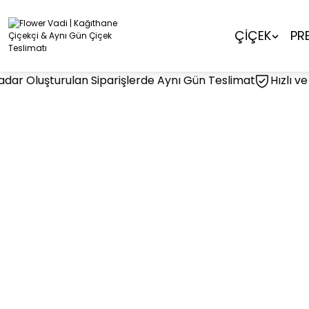
ÇİÇEK
PR
dar Oluşturulan Siparişlerde Aynı Gün Teslimat
Hızlı ve Gü
Buketler
Vazoda Çiçek
Gül
Ş
Yeni İş & Terfi Çiçeği
Teşekkür E