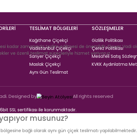
RİLERİ
TESLİMAT BÖLGELERİ
SÖZLEŞMELER
Kağıthane Çiçekçi
Gizlilik Politikası
esi kadar zamanında teslim edilmesi de önemlidir. Flower Vadi ol
Vadistanbul Çiçekçi
Çerez Politikası
ler ve özenli teslimat süreçleriyle hizmet veriyoruz.
Sarıyer Çiçekçi
Mesafeli Satış Sözleş
Maslak Çiçekçi
KVKK Aydınlatma Met
Aynı Gün Teslimat
adi. Designed by
All rights reserved
56bit SSL sertifikası ile korunmaktadır.
ı yapıyor musunuz?
 bölgesine bağlı olarak aynı gün çiçek teslimatı yapılabilmektedir.