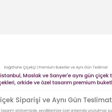
ımı
Siyah Antika Cam Vazo İçinde 101 kırmızı gül aranjman
24.999,00 TL
 Tasarımı
Kağıthane Çiçekçi | Premium Buketler ve Aynı Gün Teslimat
stanbul, Maslak ve Sarıyer'e aynı gün çiçek t
çekleri, orkide ve özel tasarım premium buketl
çek Siparişi ve Aynı Gün Teslimat
tasarım atölyemizde, sevdiklerinize özel anlarında unutulmaz sürp